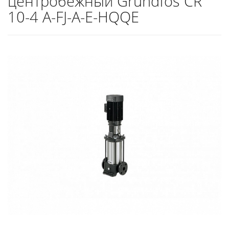
центробежный Grundfos CR
10-4 A-FJ-A-E-HQQE