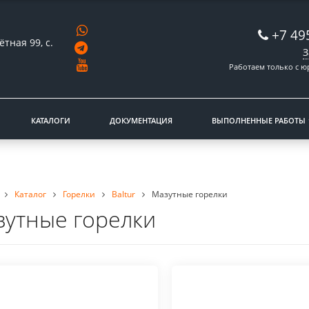
+7 49
ётная 99, с.
З
Работаем только с 
КАТАЛОГИ
ДОКУМЕНТАЦИЯ
ВЫПОЛНЕННЫЕ РАБОТЫ
Каталог
Горелки
Baltur
Мазутные горелки
зутные горелки