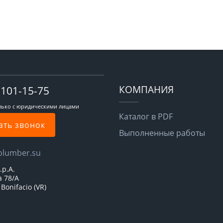
КОМПАНИЯ
-101-15-75
лько с юридическими лицами
Каталог в PDF
ать звонок
Выполненные работы
plumber.su
.p.A.
a 78/A
Bonifacio (VR)