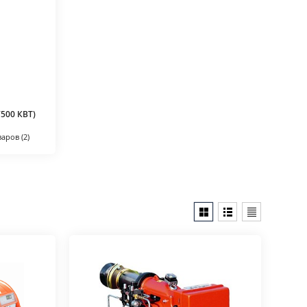
00 КВТ)
варов (2)