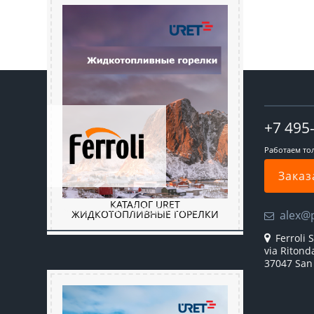
+7 495
Работаем то
Заказ
КАТАЛОГ URET
Промышленное оборудование
alex@
ЖИДКОТОПЛИВНЫЕ ГОРЕЛКИ
Ferroli S
via Ritond
37047 San 