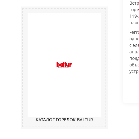
Вст
гор
119-
площ
Ferr
одн
с эл
ана
под
объ
устр
КАТАЛОГ ГОРЕЛОК BALTUR