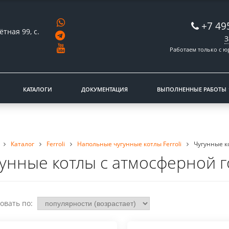
+7 49
ётная 99, с.
З
Работаем только с 
КАТАЛОГИ
ДОКУМЕНТАЦИЯ
ВЫПОЛНЕННЫЕ РАБОТЫ
Каталог
Ferroli
Напольные чугунные котлы Ferroli
Чугунные к
унные котлы с атмосферной го
овать по: