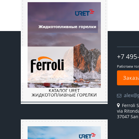
+7 495
Работаем то
Заказ
КАТАЛОГ URET
Промышленное оборудование
alex@
ЖИДКОТОПЛИВНЫЕ ГОРЕЛКИ
Ferroli S
via Ritond
37047 San 