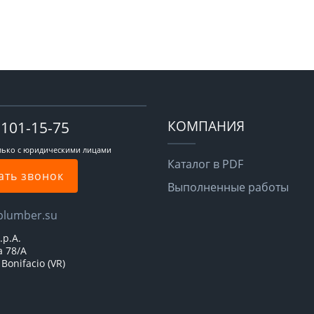
КОМПАНИЯ
-101-15-75
лько с юридическими лицами
Каталог в PDF
ать звонок
Выполненные работы
plumber.su
.p.A.
a 78/A
Bonifacio (VR)