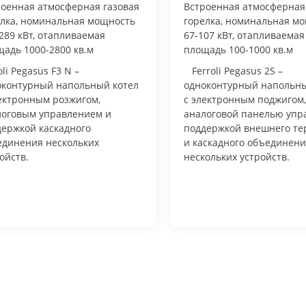
роенная атмосферная газовая
Встроенная атмосферная
елка, номинальная мощность
горелка, номинальная м
289 кВт, отапливаемая
67-107 кВт, отапливаемая
адь 1000-2800 кв.м
площадь 100-1000 кв.м
oli Pegasus F3 N –
Ferroli Pegasus 2S –
оконтурный напольный котел
одноконтурный напольны
ектронным розжигом,
с электронным поджигом,
логовым управлением и
аналоговой панелью упр
держкой каскадного
поддержкой внешнего те
единения нескольких
и каскадного объединен
ойств.
нескольких устройств.