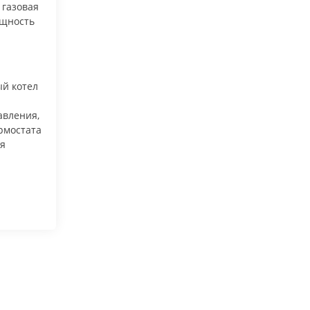
 газовая
ощность
й котел
авления,
рмостата
ия