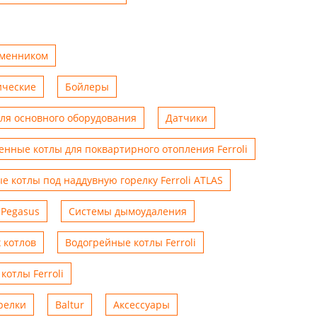
бменником
ические
Бойлеры
для основного оборудования
Датчики
енные котлы для поквартирного отопления Ferroli
е котлы под наддувную горелку Ferroli ATLAS
 Pegasus
Системы дымоудаления
 котлов
Водогрейные котлы Ferroli
котлы Ferroli
релки
Baltur
Аксессуары