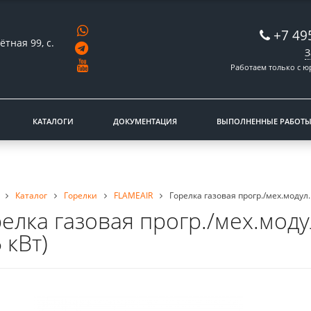
+7 49
ётная 99, с.
З
Работаем только с 
КАТАЛОГИ
ДОКУМЕНТАЦИЯ
ВЫПОЛНЕННЫЕ РАБОТ
Каталог
Горелки
FLAMEAIR
Горелка газовая прогр./мех.модул.
елка газовая прогр./мех.моду
 кВт)