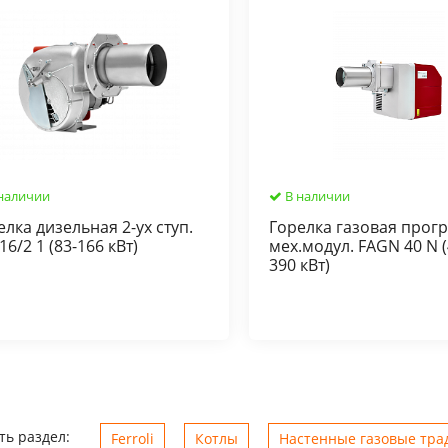
наличии
В наличии
елка дизельная 2-ух ступ.
Горелка газовая прогр
16/2 1 (83-166 кВт)
мех.модул. FAGN 40 N (
390 кВт)
ть раздел:
Ferroli
Котлы
Настенные газовые трад