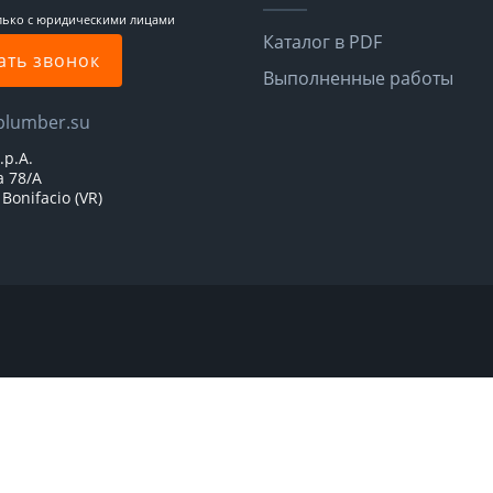
лько с юридическими лицами
Каталог в PDF
ать звонок
Выполненные работы
plumber.su
.p.A.
a 78/A
Bonifacio (VR)