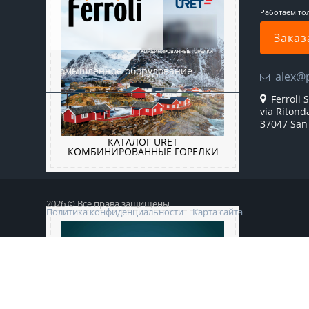
Работаем то
Заказ
Промышленное оборудование
alex@
Ferroli S
via Ritond
37047 San 
КАТАЛОГ URET
КОМБИНИРОВАННЫЕ ГОРЕЛКИ
2026 © Все права защищены
Политика конфиденциальности
Карта сайта