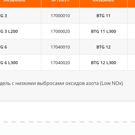
НАЗВАНИЕ
АРТИКУЛ
НАЗВАНИЕ
G 3
17000010
BTG 11
G 3 L200
17000020
BTG 11 L300
G 6
17040010
BTG 12
G 6 L300
17040020
BTG 12 L300
одель с низкими выбросами оксидов азота (Low NOx)