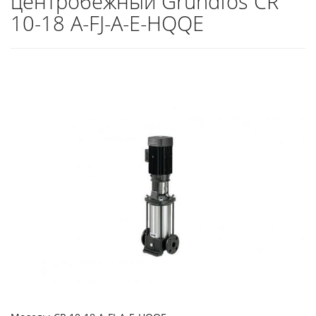
центробежный Grundfos CR
10-18 A-FJ-A-E-HQQE