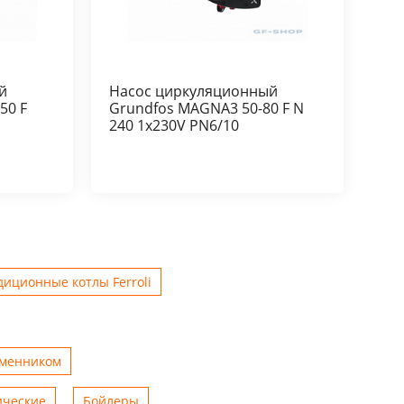
й
Насос циркуляционный
50 F
Grundfos MAGNA3 50-80 F N
240 1x230V PN6/10
иционные котлы Ferroli
бменником
ические
Бойлеры