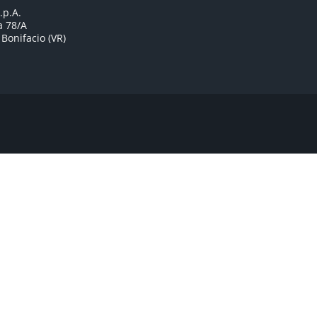
.p.A.
a 78/A
Bonifacio (VR)