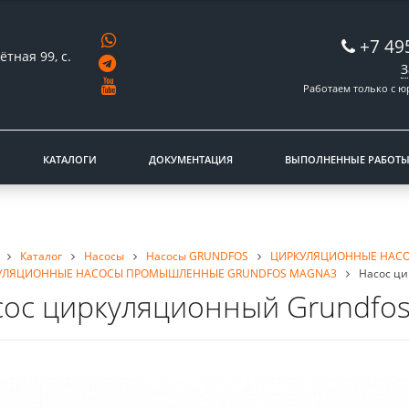
+7 49
ётная 99, с.
З
Работаем только с 
КАТАЛОГИ
ДОКУМЕНТАЦИЯ
ВЫПОЛНЕННЫЕ РАБОТ
Каталог
Насосы
Насосы GRUNDFOS
ЦИРКУЛЯЦИОННЫЕ НАС
УЛЯЦИОННЫЕ НАСОСЫ ПРОМЫШЛЕННЫЕ GRUNDFOS MAGNA3
Насос ци
сос циркуляционный Grundfos