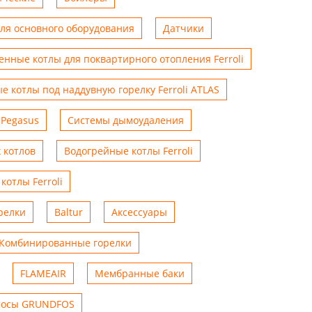
для основного оборудования
Датчики
енные котлы для поквартирного отопления Ferroli
е котлы под наддувную горелку Ferroli ATLAS
 Pegasus
Системы дымоудаления
 котлов
Водогрейные котлы Ferroli
котлы Ferroli
релки
Baltur
Аксессуары
Комбинированные горелки
FLAMEAIR
Мембранные баки
сосы GRUNDFOS