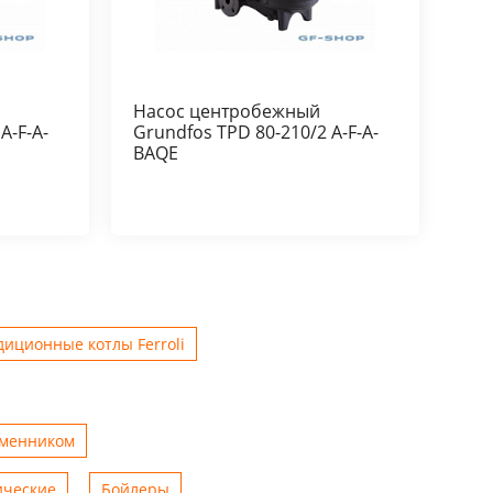
Насос центробежный
A-F-A-
Grundfos TPD 80-210/2 A-F-A-
BAQE
иционные котлы Ferroli
бменником
ические
Бойлеры