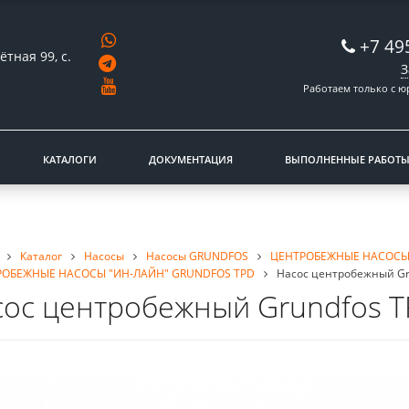
+7 49
ётная 99, с.
З
Работаем только с 
КАТАЛОГИ
ДОКУМЕНТАЦИЯ
ВЫПОЛНЕННЫЕ РАБОТ
Каталог
Насосы
Насосы GRUNDFOS
ЦЕНТРОБЕЖНЫЕ НАСОСЫ
РОБЕЖНЫЕ НАСОСЫ "ИН-ЛАЙН" GRUNDFOS TPD
Насос центробежный Gru
ос центробежный Grundfos TP