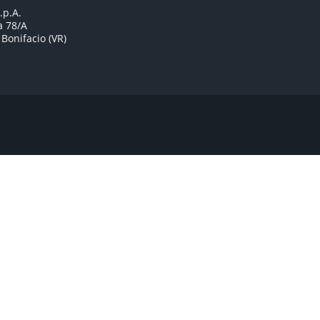
.p.A.
a 78/A
Bonifacio (VR)