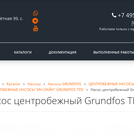
+7 49
ётная 99, с.
З
Работаем только с 
КАТАЛОГИ
ДОКУМЕНТАЦИЯ
ВЫПОЛНЕННЫЕ РАБОТ
Каталог
Насосы
Насосы GRUNDFOS
ЦЕНТРОБЕЖНЫЕ НАСОСЫ
РОБЕЖНЫЕ НАСОСЫ "ИН-ЛАЙН" GRUNDFOS TPD
Насос центробежный Gru
ос центробежный Grundfos TP