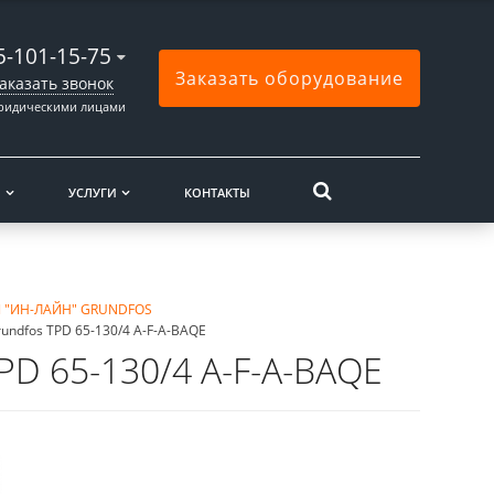
5-101-15-75
Заказать оборудование
аказать звонок
юридическими лицами
Ы
УСЛУГИ
КОНТАКТЫ
 "ИН-ЛАЙН" GRUNDFOS
ndfos TPD 65-130/4 A-F-A-BAQE
D 65-130/4 A-F-A-BAQE