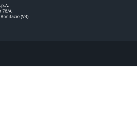
.p.A.
a 78/A
Bonifacio (VR)