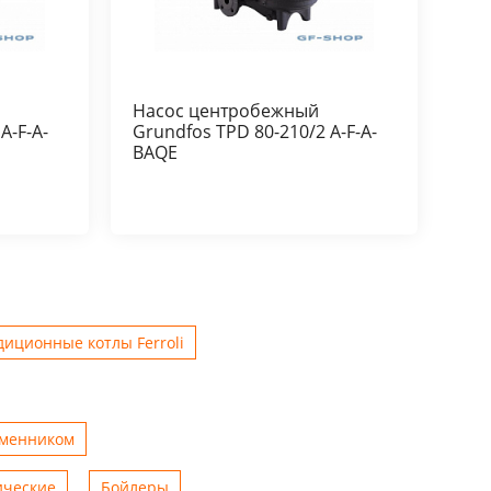
Насос центробежный
A-F-A-
Grundfos TPD 80-210/2 A-F-A-
BAQE
иционные котлы Ferroli
бменником
ические
Бойлеры