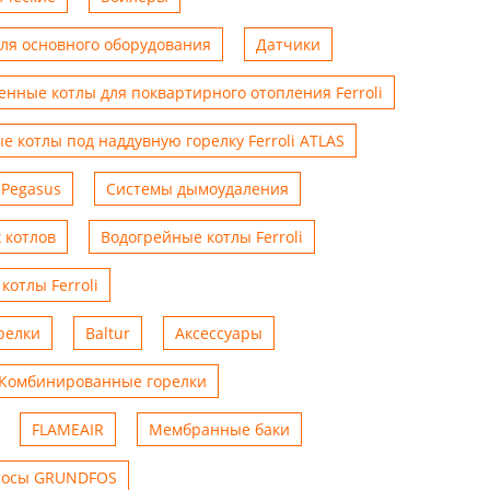
для основного оборудования
Датчики
енные котлы для поквартирного отопления Ferroli
е котлы под наддувную горелку Ferroli ATLAS
 Pegasus
Системы дымоудаления
 котлов
Водогрейные котлы Ferroli
котлы Ferroli
релки
Baltur
Аксессуары
Комбинированные горелки
FLAMEAIR
Мембранные баки
сосы GRUNDFOS