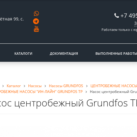
+7 49
ётная 99, с.
З
Работаем только с 
КАТАЛОГИ
ДОКУМЕНТАЦИЯ
ВЫПОЛНЕННЫЕ РАБОТ
Каталог
Насосы
Насосы GRUNDFOS
ЦЕНТРОБЕЖНЫЕ НАСОСЫ
РОБЕЖНЫЕ НАСОСЫ "ИН-ЛАЙН" GRUNDFOS TP
Насос центробежный Grun
ос центробежный Grundfos TP