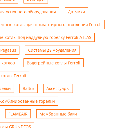
для основного оборудования
Датчики
енные котлы для поквартирного отопления Ferroli
е котлы под наддувную горелку Ferroli ATLAS
 Pegasus
Системы дымоудаления
 котлов
Водогрейные котлы Ferroli
котлы Ferroli
релки
Baltur
Аксессуары
Комбинированные горелки
FLAMEAIR
Мембранные баки
сосы GRUNDFOS