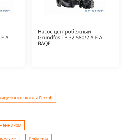
Насос центробежный
-F-A-
Grundfos TP 32-580/2 A-F-A-
BAQE
иционные котлы Ferroli
бменником
ические
Бойлеры