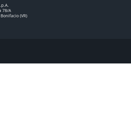
.p.A.
a 78/A
Bonifacio (VR)