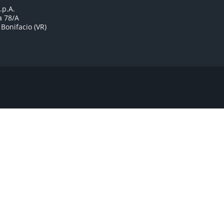
.p.A.
a 78/A
Bonifacio (VR)