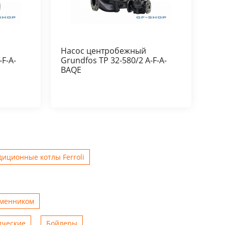
Насос центробежный
-F-A-
Grundfos TP 32-580/2 A-F-A-
BAQE
иционные котлы Ferroli
бменником
ические
Бойлеры