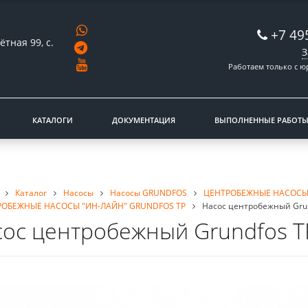
+7 49
ётная 99, с.
З
Работаем только с 
КАТАЛОГИ
ДОКУМЕНТАЦИЯ
ВЫПОЛНЕННЫЕ РАБОТ
Каталог
Насосы
Насосы GRUNDFOS
ЦЕНТРОБЕЖНЫЕ НАСОСЫ
РОБЕЖНЫЕ НАСОСЫ "ИН-ЛАЙН" GRUNDFOS TP
Насос центробежный Grun
ос центробежный Grundfos TP