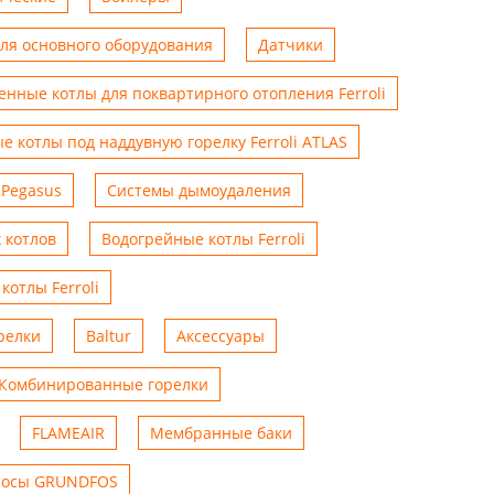
для основного оборудования
Датчики
енные котлы для поквартирного отопления Ferroli
е котлы под наддувную горелку Ferroli ATLAS
 Pegasus
Системы дымоудаления
 котлов
Водогрейные котлы Ferroli
котлы Ferroli
релки
Baltur
Аксессуары
Комбинированные горелки
FLAMEAIR
Мембранные баки
сосы GRUNDFOS