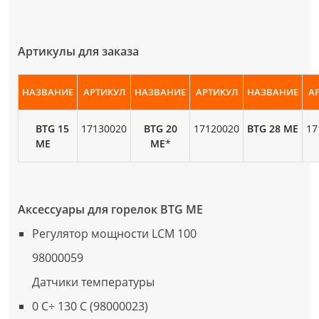
Артикулы для заказа
НАЗВАНИЕ
АРТИКУЛ
НАЗВАНИЕ
АРТИКУЛ
НАЗВАНИЕ
А
BTG 15
17130020
BTG 20
17120020
BTG 28 ME
17
ME
ME
*
Аксессуары для горелок BTG ME
Регулятор мощности LCM 100
98000059
Датчики температуры
0 С÷ 130 С (98000023)