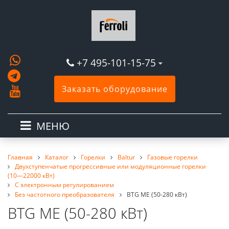
+7 495-101-15-75
Заказать оборудование
МЕНЮ
Главная
Каталог
Горелки
Baltur
Газовые горелки
Двухступенчатые прогрессивные или модуляционные горелки
(10—22000 кВт)
С электронным регулированием
Без частотного преобразователя
BTG ME (50-280 кВт)
BTG ME (50-280 кВт)