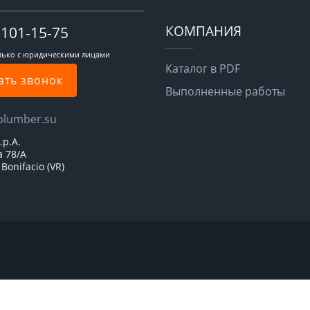
КОМПАНИЯ
-101-15-75
лько с юридическими лицами
Каталог в PDF
ать звонок
Выполненные работы
plumber.su
.p.A.
a 78/A
Bonifacio (VR)