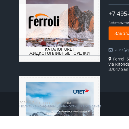
+7 495
Работаем то
Заказ
Промышленное оборудование
alex@
КАТАЛОГ URET
ЖИДКОТОПЛИВНЫЕ ГОРЕЛКИ
Ferroli S
via Ritond
37047 San 
2026 © Все права защищены
Политика конфиденциальности
Карта сайта