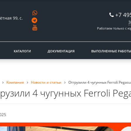
+7 49
ётная 99, с.
З
Работаем только с 
КАТАЛОГИ
ДОКУМЕНТАЦИЯ
ВЫПОЛНЕННЫЕ РАБОТ
Компания
Новости и статьи
Отгрузили 4 чугунных Ferroli Pegasu
рузили 4 чугунных Ferroli Peg
025