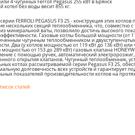
или 4 чугунных Ferroli Pegasus 255 кВт в Брянск
 котел без воды весит 855 кг.
серии FERROLI PEGASUS F3 2S - конструкция этих котлов
ие нескольких секций теплообменника, что, совместно
 из минеральной ваты, позволило достичь высокого пок
эффективности. Газовые котлы большой мощности (от 119
личенным чугунным теплообменником и двухступенчаты
ти. Два (у котлов мощностью от 119 кВт до 136 кВт) или 
в мощностью от 153 до 289 кВт) газовых клапана HONEYW
ление с помощью ручек, автоматический электророзжиг,
онного открытия клапанов. Чугунный теплообменник, ус
ьных котлах рассматриваемой серии Pegasus F3 2S, обес
мальную долговечность всех устройств и гарантирует п
льных показателей производительности котлов на протя
писок статей