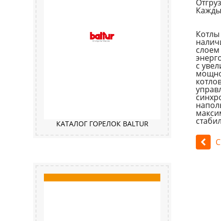
Отгруз
Каждый
Котлы 
налич
слоем
энерго
с уве
мощнос
котло
управ
синхр
напол
макси
стаби
КАТАЛОГ ГОРЕЛОК BALTUR
С