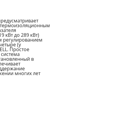
 предусматривает
 с термоизоляционным
азателя
 кВт до 289 кВт)
м регулированием
четыре (у
ELL. Простое
 система
тановленный в
печивает
оддержание
жении многих лет